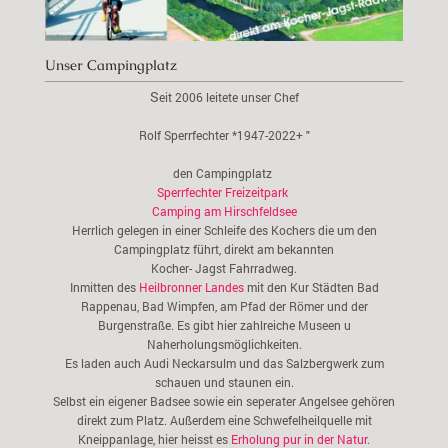
Unser Campingplatz
S
eit 2006 leitete unser Chef
Rolf Sperrfechter *1947-2022+ "
den Campingplatz
Sperrfechter Freizeitpark
Camping am Hirschfeldsee
Herrlich gelegen in einer Schleife des Kochers die um den
Campingplatz führt, direkt am bekannten
Kocher- Jagst Fahrradweg.
Inmitten des
Heilbronner Landes
mit den Kur Städten Bad
Rappenau, Bad Wimpfen, am Pfad der Römer und der
Burgenstraße. Es gibt hier zahlreiche Museen u
Naherholungsmöglichkeiten.
Es laden auch Audi Neckarsulm und das Salzbergwerk zum
schauen und staunen ein.
Selbst ein eigener Badsee sowie ein seperater Angelsee gehören
direkt zum Platz. Außerdem eine Schwefelheilquelle mit
Kneippanlage, hier heisst es
Erholung pur in der Natur.