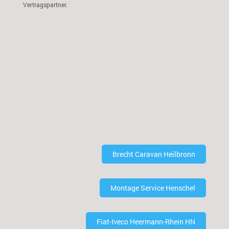
Vertragspartner.
Brecht Caravan Heilbronn
Montage Service Henschel
Fiat-Iveco Heermann-Rhein HN