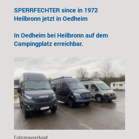
SPERRFECHTER since in 1972
Heilbronn jetzt in Oedheim
In Oedheim bei Heilbronn auf dem
Campingplatz erreichbar.
Fahrzeugverkauf